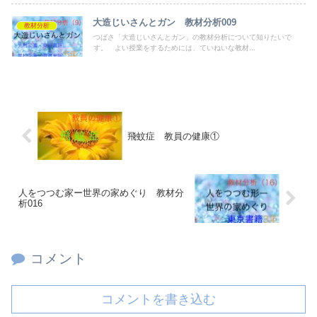
大造じいさんとガン 教材分析009
教材分析
つばさ「大造じいさんとガン」の教材分析について知りたいで
す。 よい授業をするためには、ていねいな教材...
飛蚊症 教員の健康①
人をつつむ家ー世界の家めぐり 教材分
析016
コメント
コメントを書き込む