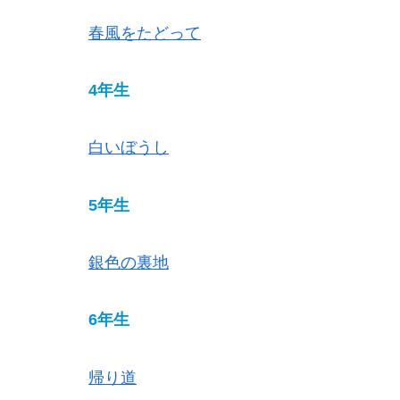
春風をたどって
4年生
白いぼうし
5年生
銀色の裏地
6年生
帰り道