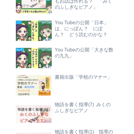
もお話は作れる？ 「みく
のふしぎなピアノ」
You Tubeの公開「日本」
は、にっぽん？ にぽ
ん？ どう読むのかな？
You Tubeの公開「大きな数
の九九」
書籍出版「学校のマナー」
物語を書く指導(7) みくの
ふしぎなピアノ
物語を書く指導(1) 指導の