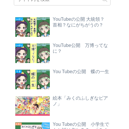
YouTubeの公開 大統領？
首相？なにがちがうの？
YouTube公開 万博ってな
に？
You Tubeの公開 蝶の一生
絵本「みくのふしぎなピア
ノ」
You Tubeの公開 小学生で