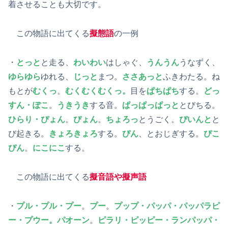
着させることも大切です。
この物語に出てくる
擬態語
の一例
・
とっと
と走る、
わいわい
はしゃぐ、
うんうん
うなずく、
ゆらゆら
ゆれる、
じっと
まつ。
ささあっと
ふきわたる。ね
もとが
むくっ
。
むくむくむくっ。
目を
ぱちぱち
する。
どっ
すん・ぽこ
。
うきうき
する音。
ぱっぱっぱっと
とびちる。
ひらり・ぴょん
。
ぴょん
。
ちょろっ
とうごく。
ぴいんと
と
び起きる。
きょろきょろ
する。
ぴん
、とおじぎする。
ぴこ
ぴん
。
にこにこ
する。
この物語に出てくる
擬音語や擬声語
・
プル・プル・プー
。
プー
。
プップ・パッパ・パッパラピ
ー・プウー。パオーン
。
ピラリ・ピッピー・ランパッパ・