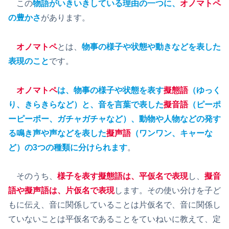
この
物語がいきいきしている理由の一つに、
オノマトペ
の豊かさ
があります。
オノマトペ
とは、
物事の様子や状態や動きなどを表した
表現のこと
です。
オノマトペ
は、物事の様子や状態を表す
擬態語
（ゆっく
り、きらきらなど）と、音を言葉で表した
擬音語
（ピーポ
ーピーポー、ガチャガチャなど）、動物や人物などの発す
る鳴き声や声などを表した
擬声語
（ワンワン、キャーな
ど）の3つの種類に分けられます
。
そのうち、
様子を表す擬態語は、平仮名で表現
し、
擬音
語や擬声語は、片仮名で表現
します。その使い分けを子ど
もに伝え、音に関係していることは片仮名で、音に関係し
ていないことは平仮名であることをていねいに教えて、定