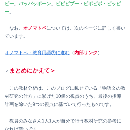
ピー
。
パッパッポーン
。
ピピピプー
・
ピポピポ・ピッピ
ー
。
なお、
オノマトペ
については、次のページに詳しく書い
ています。
オノマトペ：教育用語⑦に進む
（
内部リンク
）
まとめにかえて＞
＜
この教材分析は、このブログに載せている「物語文の教
材研究の仕方」に挙げた10個の視点のうち、最後の指導
計画を除いた9つの視点に基づいて行ったものです。
教員のみなさん1人1人が自分で行う教材研究の参考に
なれば幸いです。